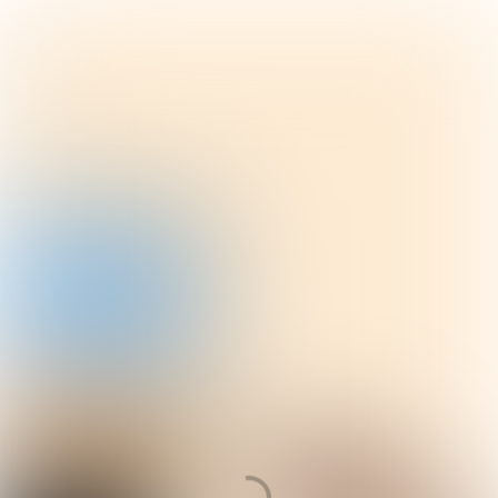
OEPS!
JE BENT PER ONGELUK UIT HET
VERHAAL GESWIPE'T. VOOR DE BESTE
ERVARING, LEES HET VERHAAL VIA EEN
COMPUTER OF TABLET.
Ga terug naar het verhaal