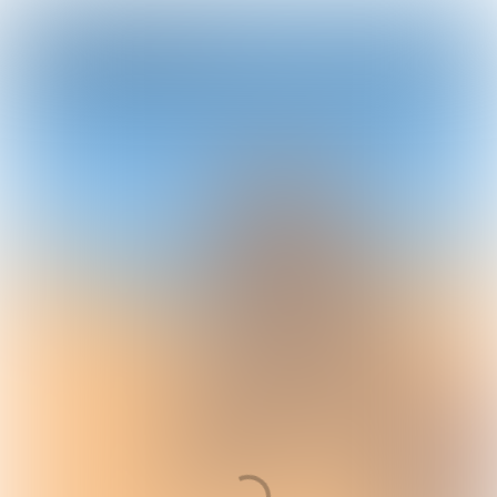
OEPS!
JE BENT PER ONGELUK UIT HET
VERHAAL GESWIPE'T. VOOR DE BESTE
ERVARING, LEES HET VERHAAL VIA EEN
COMPUTER OF TABLET.
Ga terug naar het verhaal