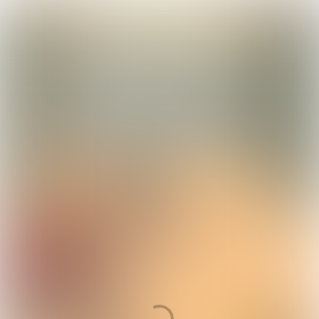
OEPS!
JE BENT PER ONGELUK UIT HET
VERHAAL GESWIPE'T. VOOR DE BESTE
ERVARING, LEES HET VERHAAL VIA EEN
COMPUTER OF TABLET.
Ga terug naar het verhaal